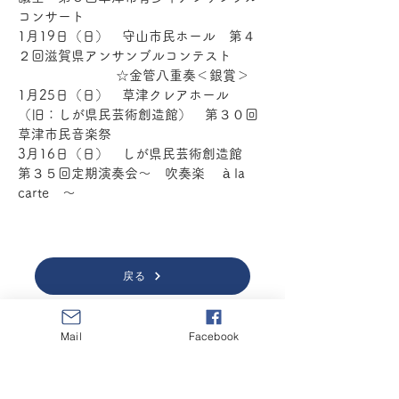
コンサート
1月19日（日） 守山市民ホール 第４
２回滋賀県アンサンブルコンテスト
☆金管八重奏＜銀賞＞
1月25日（日） 草津クレアホール
（旧：しが県民芸術創造館） 第３０回
草津市民音楽祭
3月16日（日） しが県民芸術創造館
第３５回定期演奏会～ 吹奏楽 à la
carte ～
戻る
Mail
Facebook
団員専用BBS