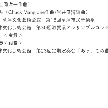
上岡洋一作曲）
Chuck Mangione作曲/岩井直溥編曲）
） 草津文化芸術会館 第18回草津市民音楽祭
草津文化芸術会館 第30回滋賀県アンサンブルコン
＜金賞＞
奏＜銀賞＞
草津文化芸術会館 第23回定期演奏会『あっ、この