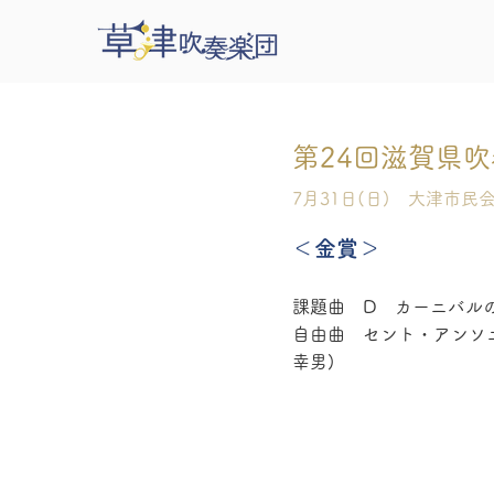
第24回滋賀県
7月31日(日) 大津市民
＜金賞＞
課題曲 D カーニバルの
自由曲 セント・アンソニー・
幸男)