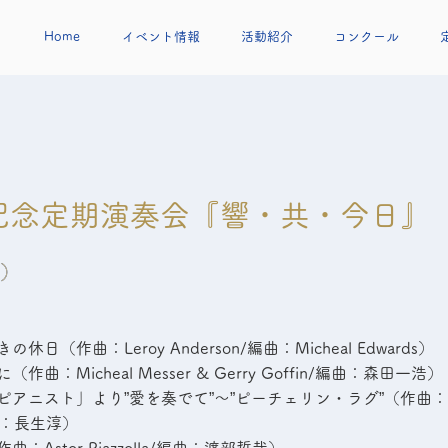
Home
イベント情報
活動紹介
コンクール
記念定期演奏会『響・共・今日』
日）
日）
日（作曲：Leroy Anderson/編曲：Micheal Edwards）
曲：Micheal Messer & Gerry Goffin/編曲：森田一浩）
アニスト」より”愛を奏でて”～”ピーチェリン・ラグ”（作曲：En
編曲：長生淳）