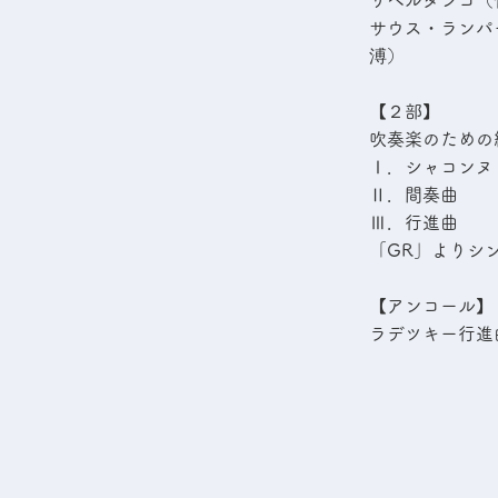
リベルタンゴ（作曲
サウス・ランパート
溥）
【２部】
吹奏楽のための組
Ⅰ．シャコンヌ
Ⅱ．間奏曲
Ⅲ．行進曲
「GR」よりシ
【アンコール】
ラデツキー行進曲（