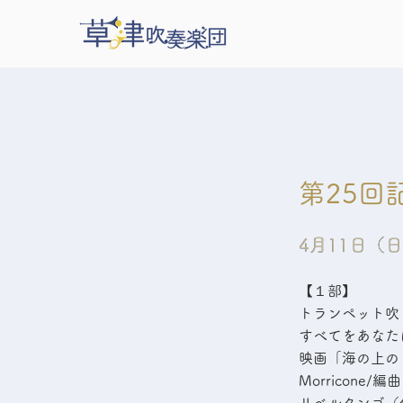
第25回
4月11日（
4月11日（
【１部】
トランペット吹きの休
すべてをあなたに（作
映画「海の上のピ
Morricone/