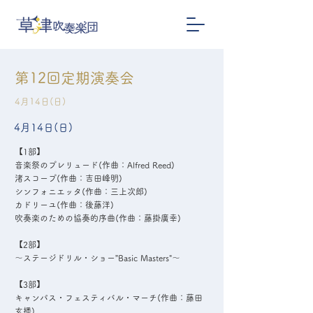
第12回定期演奏会
4月14日(日)
4月14日(日)
【1部】
音楽祭のプレリュード(作曲：Alfred Reed)
渚スコープ(作曲：吉田峰明)
シンフォニエッタ(作曲：三上次郎)
カドリーユ(作曲：後藤洋)
吹奏楽のための協奏的序曲(作曲：藤掛廣幸)
【2部】
～ステージドリル・ショー”Basic Masters"～
【3部】
キャンパス・フェスティバル・マーチ(作曲：藤田
玄播)