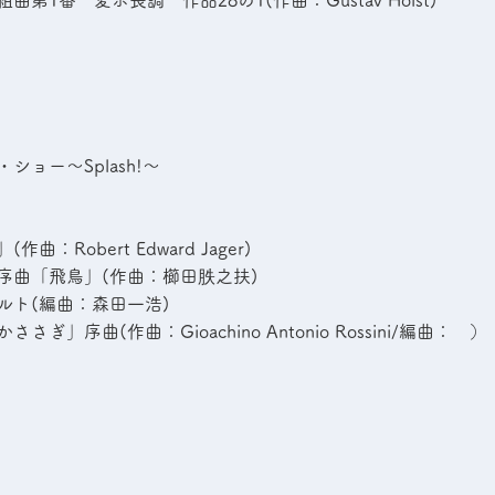
第1番 変ホ長調 作品28の1(作曲：Gustav Holst)
ショー～Splash!～
曲：Robert Edward Jager)
序曲「飛鳥」(作曲：櫛田胅之扶)
ルト(編曲：森田一浩)
ぎ」序曲(作曲：Gioachino Antonio Rossini/編曲： ）