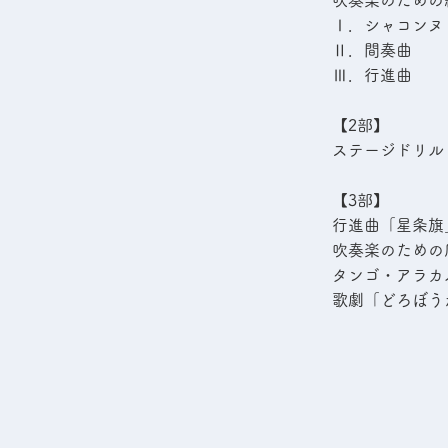
吹奏楽のための組曲
Ⅰ．シャコンヌ
Ⅱ．間奏曲
Ⅲ．行進曲
【2部】
ステージドリル・
【3部】
行進曲「星条旗」(作
吹奏楽のための
タンゴ・アラカ
歌劇「どろぼうかささ