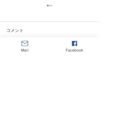
【お知らせ】定
へのチラシ挟み
いて
コメント
来る4月12日（日
の当団定期演奏会
ットへのチラシ挟
Mail
Facebook
下の要領で実施し
コメントを追加…
【チケット申し込みにつ
時：４月１１日（
いて】
００～ 場所：草
ルロビー 枚数：７
み込み希望される
以上で時間厳守 に
団員専用BBS
下さい。 尚、挟
される団体は 事前
お願いします。 
掲示板
sousui1977@gmail.c
演奏会等の告知はこちらへ