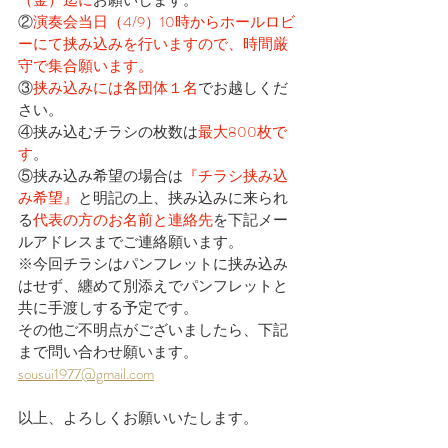
（金）迄に
お願いします。
②
演奏会当日（4/9）10時からホールロビ
ーにて挟み込みを行いますので、時間厳
守で集合願います。
③
挟み込みには各団体１名
でお越しくだ
さい。
④挟み込むチラシの枚数は
最大800枚で
す
。
⑤挟み込み希望の場合は
『チラシ挟み込
み希望』
と明記の上、挟み込みに来られ
る
代表の方のお名前と連絡先
を下記メー
ルアドレスまでご連絡願います。
※今回チラシはパンフレットに挟み込み
はせず、纏めて別添えでパンフレットと
共に手渡しする予定です。
その他ご不明点がございましたら、下記
まで問い合わせ願います。
sousui1977@gmail.com
以上、よろしくお願いいたします。