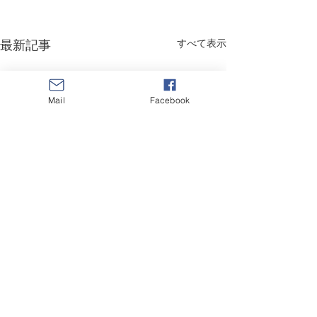
最新記事
すべて表示
Mail
Facebook
【お知らせ】定
へのチラシ挟み
いて
コメント
来る4月12日（日