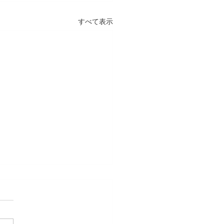
すべて表示
知らせ】定期演奏会への
シ挟み込みについて
4月12日（日）開催予定の当