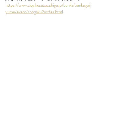
https://www.city.kusatsu.shiga.jp/bunka/bunkageij
yutsu/event/shogaku2artfes.html