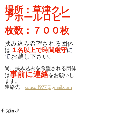
場所：草津クレ
アホールロビー
枚数：７００枚
挟み込み希望される団体
は
１名以上で時間厳守
に
て
お越し下さい。
尚、挟み込みを希望される団体
事前に連絡
は
をお願いし
ます。
連絡先　
sousui1977@gmail.com